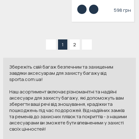
598 грн
«
1
2
»
Збережіть свій багаж безпечним та захищеним
завдяки аксесуарам для захисту багажу від
sporta.com.ua!
Наш асортимент включає різноманітні та надійні
аксесуари для захисту багажу, які допоможуть вам
зберегти ваші речі від зношування, крадіжки та
пошкоджень під час подорожей. Від надійних замків
та ременів до захисних плівок та покриттів - з нашими
аксесуарами ви зможете бути впевненими у захисті
своїх цінностей!