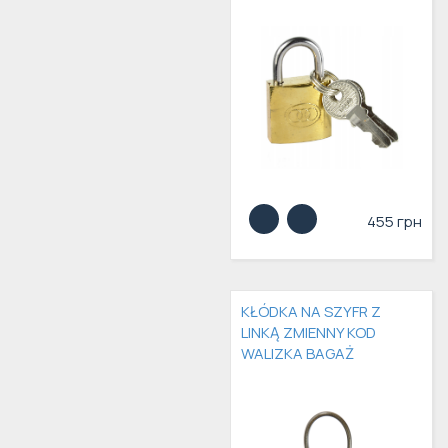
455 грн
KŁÓDKA NA SZYFR Z
LINKĄ ZMIENNY KOD
WALIZKA BAGAŻ