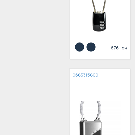
676 грн
9683315800