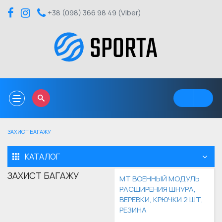
+38 (098) 366 98 49 (Viber)
Toggle
navigation
ЗАХИСТ БАГАЖУ
КАТАЛОГ
ЗАХИСТ БАГАЖУ
MT ВОЕННЫЙ МОДУЛЬ
РАСШИРЕНИЯ ШНУРА,
ВЕРЕВКИ, КРЮЧКИ 2 ШТ,
РЕЗИНА