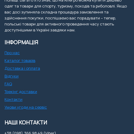
Польщі. Багато хто знає, що на Алегро можна купити дешево
одяг та товари для спорту, туризму, походів та риболовлі. Якщо
вас досі зупиняла складна процедура замовлення та
здійснення покупки, поспішаємо вас порадувати – тепер,
польські товари для активного проведення часу стають
доступнішими в Україні завдяки нам.
ІНФОРМАЦІЯ
Про нас
Каталог товарів
Доставка і оплата
Відгуки
FAQ
Трекінг доставки
Контакти
Умови угоди на сервіс
НАШІ КОНТАКТИ
+38 (098) 366 98 49 (Viber)