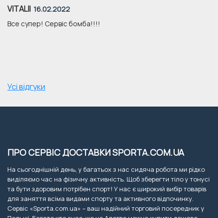
VITALII
16.02.2022
Все супер! Сервіс бомба!!!!
Усі відгуки
ПРО СЕРВІС ДОСТАВКИ SPORTA.COM.UA
На сьогоднішній день, у багатьох з нас сидяча робота ми рідко
виділяємо час на фізичну активність. Щоб зберегти тіло у тонусі
та бути здоровим потрібен спорт! У нас є широкий вибір товарів
для заняття всіма видами спорту та активного відпочинку.
Сервіс «Sporta.com.ua» – ваш надійний торговий посередник у