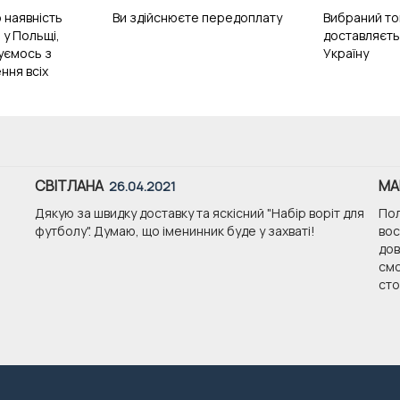
 наявність
Ви здійснюєте передоплату
Вибраний то
 у Польщі,
доставляєть
зуємось з
Україну
ння всіх
СВІТЛАНА
МА
26.04.2021
Дякую за швидку доставку та яскісний "Набір воріт для
Пол
футболу". Думаю, що іменинник буде у захваті!
вос
дов
смо
стои