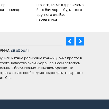
вар
І того ж дня ми відправляємо
ся на склад в
його Вам через будь-якого
зручного для Вас
перевізника
РИНА
ОКСАНА
05.03.2021
08
учили мятные роликовые коньки. Дочка просто в
Доброго дня
торге. Качество очень хорошее. Всем остались
Дуже Вам дя
ольны. Обслуживание на высшем уровне. Не
співпрацюва
тря на то что необходимо подождать, товар того
т. Сп...