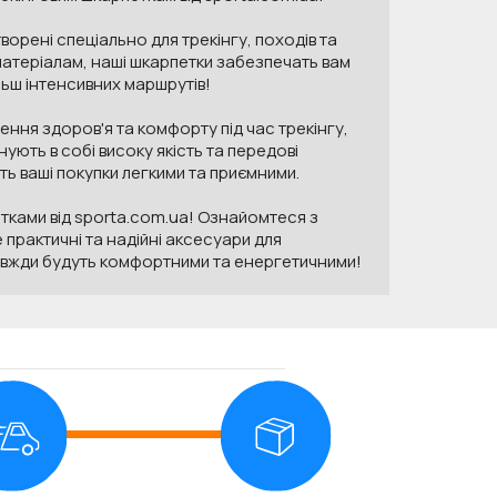
ворені спеціально для трекінгу, походів та
 матеріалам, наші шкарпетки забезпечать вам
льш інтенсивних маршрутів!
ння здоров'я та комфорту під час трекінгу,
ують в собі високу якість та передові
ь ваші покупки легкими та приємними.
тками від sporta.com.ua! Ознайомтеся з
практичні та надійні аксесуари для
завжди будуть комфортними та енергетичними!