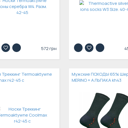
572 грн
4
 Треккинг Termoaktywne
Мужские ПОХОДЫ 65% Ше
ax r42-45 c
MERINO + АЛЬПАКА kh43