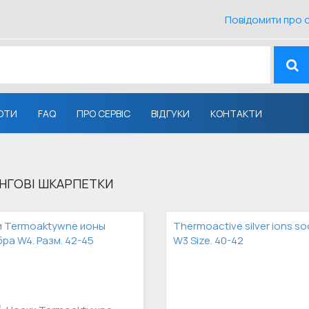
Повідомити про 
ОТИ
FAQ
ПРО СЕРВІС
ВІДГУКИ
КОНТАКТИ
ІНГОВІ ШКАРПЕТКИ
и Termoaktywne ионы
Thermoactive silver ions so
ра W4. Разм. 42-45
W3 Size. 40-42