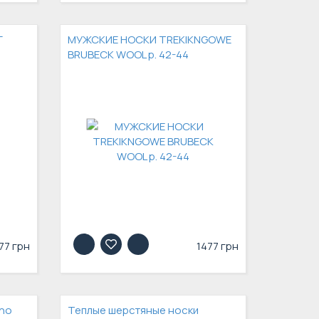
Г
МУЖСКИЕ НОСКИ TREKIKNGOWE
BRUBECK WOOL р. 42-44
77 грн
1477 грн
ino
Теплые шерстяные носки