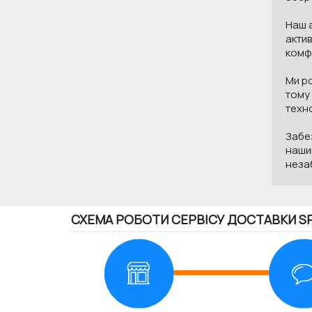
Наш а
актив
комфо
Ми ро
тому 
техно
Забез
нашим
незаб
СХЕМА РОБОТИ СЕРВІСУ ДОСТАВКИ S