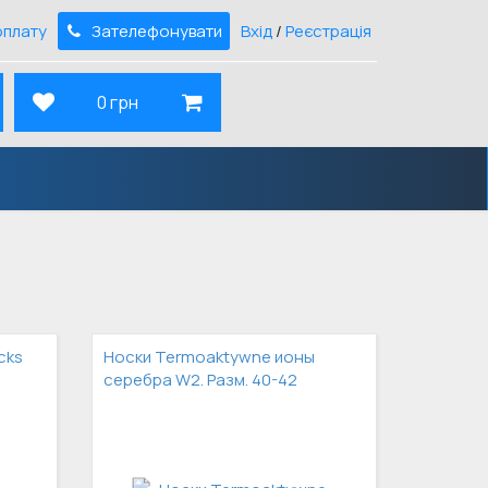
оплату
Зателефонувати
Вхід
/
Реєстрація
0 грн
cks
Носки Termoaktywne ионы
серебра W2. Разм. 40-42