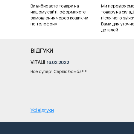
Ви вибираєте товари на
Ми перевіряємо
нашому сайті, оформляєте
товару на складі
замовлення через кошик чи
після чого зв'я
по телефону
Вами для уточне
деталей
ВІДГУКИ
VITALII
16.02.2022
уже хорошої
Все супер! Сервіс бомба!!!!
Усі відгуки