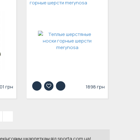
горные шерсти merynosa
01 грн
1898 грн
»
трекінговим шкарпеткам від sporta.com.ua!