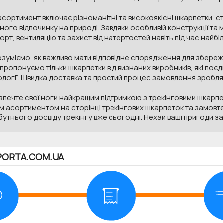
сортимент включає різноманітні та високоякісні шкарпетки, ст
ного відпочинку на природі. Завдяки особливій конструкції та
рт, вентиляцію та захист від натертостей навіть під час найбі
зуміємо, як важливо мати відповідне спорядження для збереже
пропонуємо тільки шкарпетки від визнаних виробників, які поєдн
логії. Швидка доставка та простий процес замовлення зроблят
печте свої ноги найкращим підтримкою з трекінговими шкарпе
 асортиментом на сторінці трекінгових шкарпеток та замовте 
утнього досвіду трекінгу вже сьогодні. Нехай ваші пригоди 
PORTA.COM.UA