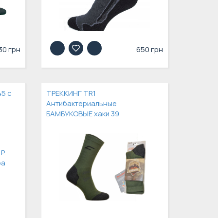
30 грн
650 грн
45 с
ТРЕККИНГ TR1
Антибактериальные
БАМБУКОВЫЕ хаки 39