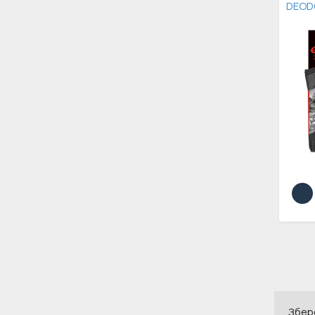
DEOD
Збере