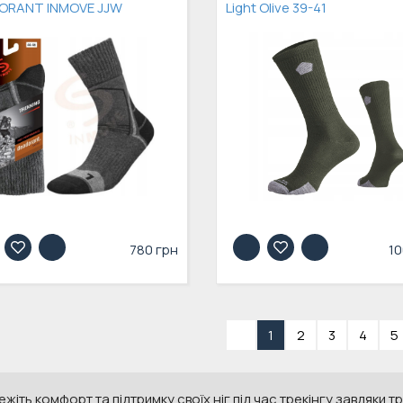
ORANT INMOVE JJW
Light Olive 39-41
780 грн
10
«
1
2
3
4
5
жіть комфорт та підтримку своїх ніг під час трекінгу завдяки 