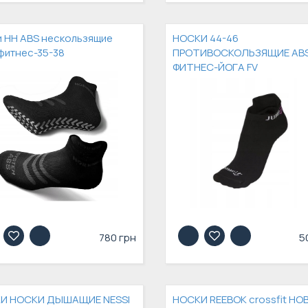
 HH ABS нескользящие
НОСКИ 44-46
фитнес-35-38
ПРОТИВОСКОЛЬЗЯЩИЕ AB
ФИТНЕС-ЙОГА FV
780 грн
5
И НОСКИ ДЫШАЩИЕ NESSI
НОСКИ REEBOK crossfit НО