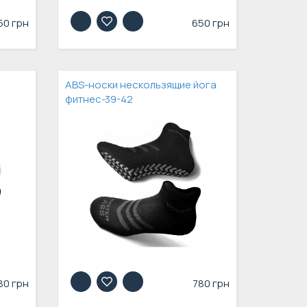
50 грн
650 грн
ABS-носки нескользящие йога
фитнес-39-42
80 грн
780 грн