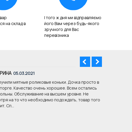
вар
І того ж дня ми відправляємо
ся на склад в
його Вам через будь-якого
зручного для Вас
перевізника
РИНА
ОКСАНА
05.03.2021
08
учили мятные роликовые коньки. Дочка просто в
Доброго дня
торге. Качество очень хорошее. Всем остались
Дуже Вам дя
ольны. Обслуживание на высшем уровне. Не
співпрацюва
тря на то что необходимо подождать, товар того
т. Сп...