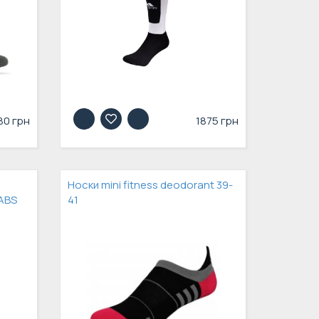
80 грн
1875 грн
Носки mini fitness deodorant 39-
ABS
41