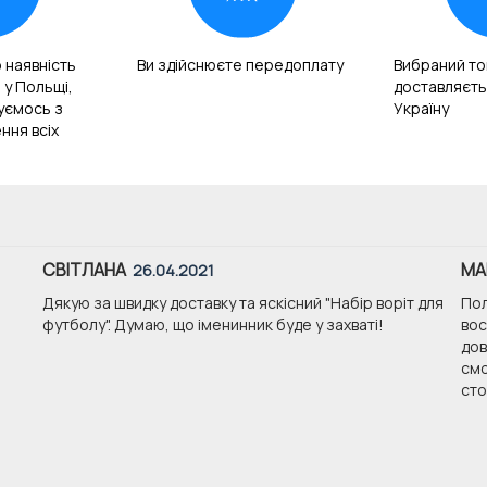
 наявність
Ви здійснюєте передоплату
Вибраний то
 у Польщі,
доставляєть
зуємось з
Україну
ння всіх
СВІТЛАНА
МА
26.04.2021
Дякую за швидку доставку та яскісний "Набір воріт для
Пол
футболу". Думаю, що іменинник буде у захваті!
вос
дов
смо
стои