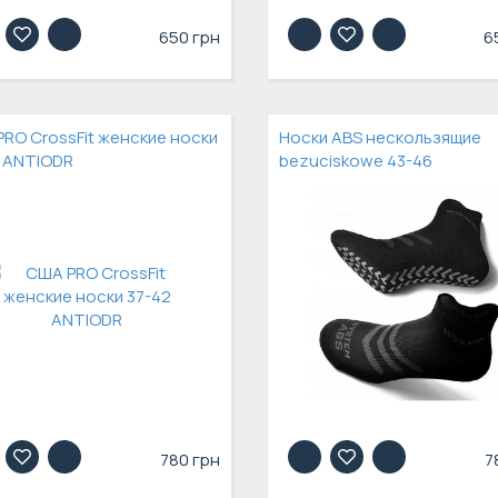
650 грн
6
RO CrossFit женские носки
Носки ABS нескользящие
 ANTIODR
bezuciskowe 43-46
780 грн
7