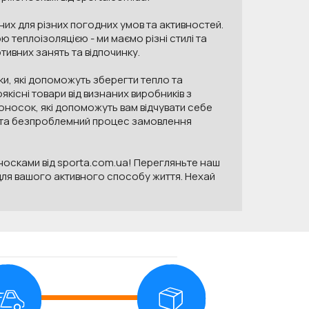
их для різних погодних умов та активностей.
 теплоізоляцією - ми маємо різні стилі та
ивних занять та відпочинку.
ки, які допоможуть зберегти тепло та
кісні товари від визнаних виробників з
оносок, які допоможуть вам відчувати себе
а та безпроблемний процес замовлення
оносками від sporta.com.ua! Перегляньте наш
 для вашого активного способу життя. Нехай