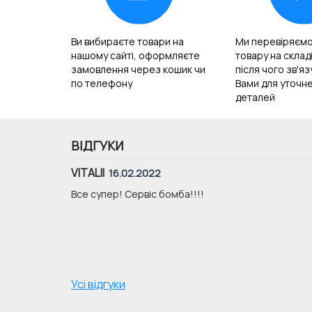
Ви вибираєте товари на
Ми перевіряємо
нашому сайті, оформляєте
товару на складі
замовлення через кошик чи
після чого зв'я
по телефону
Вами для уточне
деталей
ВІДГУКИ
VITALII
16.02.2022
уже хорошої
Все супер! Сервіс бомба!!!!
Усі відгуки