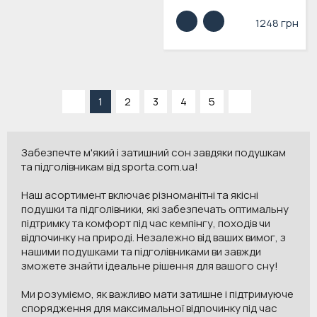
1248 грн
«
1
2
3
4
5
»
Забезпечте м'який і затишний сон завдяки подушкам
та підголівникам від sporta.com.ua!
Наш асортимент включає різноманітні та якісні
подушки та підголівники, які забезпечать оптимальну
підтримку та комфорт під час кемпінгу, походів чи
відпочинку на природі. Незалежно від ваших вимог, з
нашими подушками та підголівниками ви завжди
зможете знайти ідеальне рішення для вашого сну!
Ми розуміємо, як важливо мати затишне і підтримуюче
спорядження для максимальної відпочинку під час