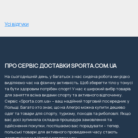
Усі відгуки
ПРО СЕРВІС ДОСТАВКИ SPORTA.COM.UA
На сьогоднішній день, у багатьох з нас сидяча робота ми рідко
виділяємо час на фізичну активність. Щоб зберегти тіло у тонусі
та бути здоровим потрібен спорт! У нас є широкий вибір товарів
для заняття всіма видами спорту та активного відпочинку.
Сервіс «Sporta.com.ua» – ваш надійний торговий посередник у
Польщі. Багато хто знає, що на Алегро можна купити дешево
одяг та товари для спорту, туризму, походів та риболовлі. Якщо
вас досі зупиняла складна процедура замовлення та
здійснення покупки, поспішаємо вас порадувати – тепер,
польські товари для активного проведення часу стають