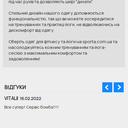
під час рухів та дозволяють шкірі "дихати".
Стильний дизайн нашого одягу доповнюється
функціональністю, так що ви можете зосередитися
на тренуваннях та практиці йоги, не відволікаючись на
дискомфорт від одягу.
Оберіть одяг для фітнесу та йоги на sporta.com.ua та
насолоджуйтесь кожним тренуванням та йога-
сесією з максимальним комфортом та
задоволенням!
ВІДГУКИ
VITALII
16.02.2022
Все супер! Сервіс бомба!!!!