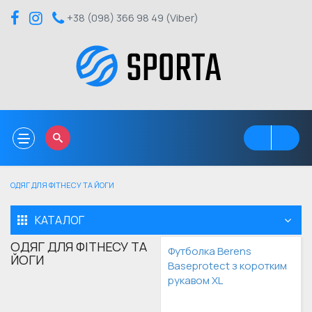
+38 (098) 366 98 49 (Viber)
Toggle
navigation
ОДЯГ ДЛЯ ФІТНЕСУ ТА ЙОГИ
КАТАЛОГ
ОДЯГ ДЛЯ ФІТНЕСУ ТА
Футболка Berens
ЙОГИ
Baseprotect з коротким
рукавом XL