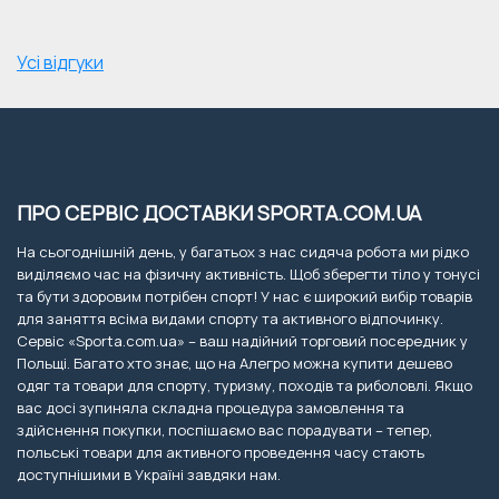
Усі відгуки
ПРО СЕРВІС ДОСТАВКИ SPORTA.COM.UA
На сьогоднішній день, у багатьох з нас сидяча робота ми рідко
виділяємо час на фізичну активність. Щоб зберегти тіло у тонусі
та бути здоровим потрібен спорт! У нас є широкий вибір товарів
для заняття всіма видами спорту та активного відпочинку.
Сервіс «Sporta.com.ua» – ваш надійний торговий посередник у
Польщі. Багато хто знає, що на Алегро можна купити дешево
одяг та товари для спорту, туризму, походів та риболовлі. Якщо
вас досі зупиняла складна процедура замовлення та
здійснення покупки, поспішаємо вас порадувати – тепер,
польські товари для активного проведення часу стають
доступнішими в Україні завдяки нам.