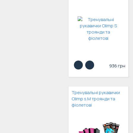
936 грн
Тренувальні рукавички
Olimp s.M троянди та
фіолетові