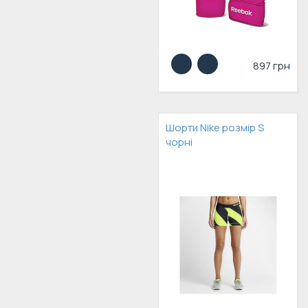
897 грн
Шорти Nike розмір S
чорні