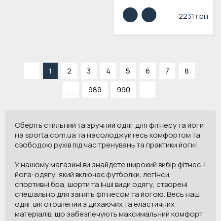
2231 грн
«
1
2
3
4
5
6
7
8
...
989
990
»
Оберіть стильний та зручний одяг для фітнесу та йоги
на sporta.com.ua та насолоджуйтесь комфортом та
свободою рухів під час тренувань та практики йоги!
У нашому магазині ви знайдете широкий вибір фітнес-і
йога-одягу, який включає футболки, легінси,
спортивні бра, шорти та інші види одягу, створені
спеціально для занять фітнесом та йогою. Весь наш
одяг виготовлений з дихаючих та еластичних
матеріалів, що забезпечують максимальний комфорт