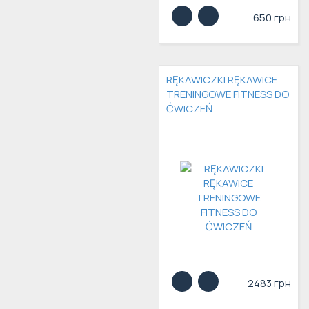
650 грн
RĘKAWICZKI RĘKAWICE
TRENINGOWE FITNESS DO
ĆWICZEŃ
2483 грн