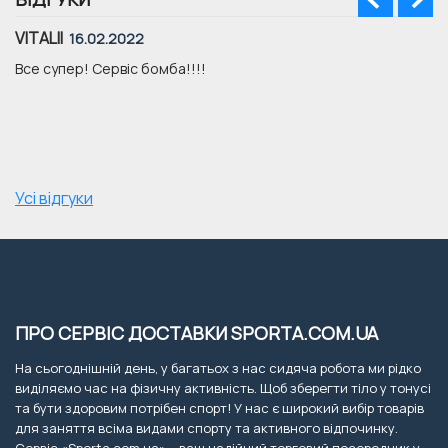
VITALII
16.02.2022
Все супер! Сервіс бомба!!!!
Усі відгуки
ПРО СЕРВІС ДОСТАВКИ SPORTA.COM.UA
На сьогоднішній день, у багатьох з нас сидяча робота ми рідко
виділяємо час на фізичну активність. Щоб зберегти тіло у тонусі
та бути здоровим потрібен спорт! У нас є широкий вибір товарів
для заняття всіма видами спорту та активного відпочинку.