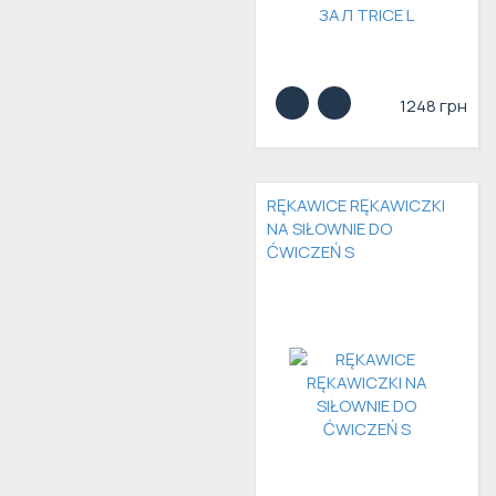
1248 грн
RĘKAWICE RĘKAWICZKI
NA SIŁOWNIE DO
ĆWICZEŃ S