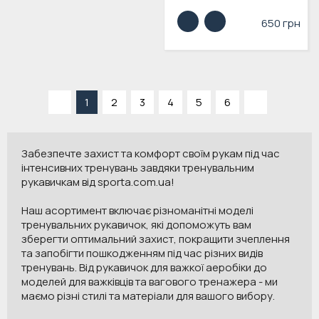
650 грн
«
1
2
3
4
5
6
»
Забезпечте захист та комфорт своїм рукам під час
інтенсивних тренувань завдяки тренувальним
рукавичкам від sporta.com.ua!
Наш асортимент включає різноманітні моделі
тренувальних рукавичок, які допоможуть вам
зберегти оптимальний захист, покращити зчеплення
та запобігти пошкодженням під час різних видів
тренувань. Від рукавичок для важкої аеробіки до
моделей для важківців та вагового тренажера - ми
маємо різні стилі та матеріали для вашого вибору.