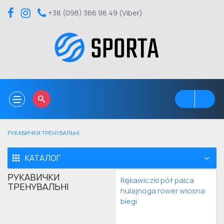
+38 (098) 366 98 49 (Viber)
Toggle
navigation
РУКАВИЧКИ ТРЕНУВАЛЬНІ
КАТАЛОГ
РУКАВИЧКИ
Rękawiczki pół palca
ТРЕНУВАЛЬНІ
hulajnoga rower wiosna
biegi