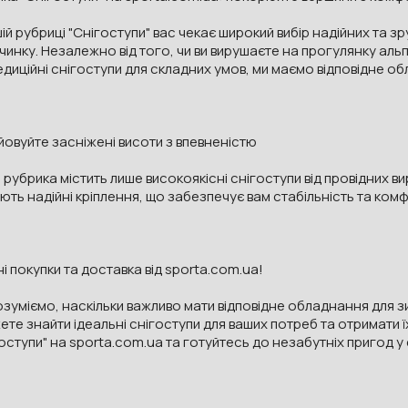
ій рубриці "Снігоступи" вас чекає широкий вибір надійних та з
чинку. Незалежно від того, чи ви вирушаєте на прогулянку ал
диційні снігоступи для складних умов, ми маємо відповідне об
овуйте засніжені висоти з впевненістю
рубрика містить лише високоякісні снігоступи від провідних вир
ють надійні кріплення, що забезпечує вам стабільність та комф
і покупки та доставка від sporta.com.ua!
озуміємо, наскільки важливо мати відповідне обладнання для 
те знайти ідеальні снігоступи для ваших потреб та отримати ї
оступи" на sporta.com.ua та готуйтесь до незабутніх пригод у 