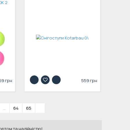
К 2
59 грн
559 грн
...
64
65
»
ортом та надійністю!