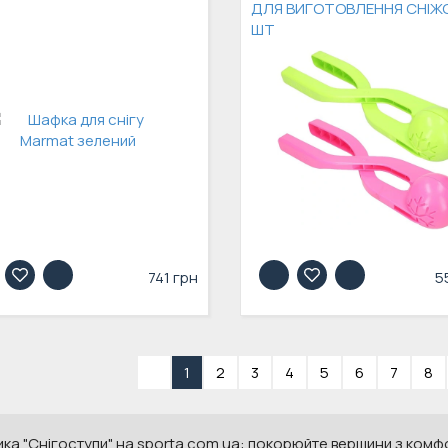
ДЛЯ ВИГОТОВЛЕННЯ СНІЖО
ШТ
741 грн
5
«
1
2
3
4
5
6
7
8
ка "Снігоступи" на sporta.com.ua: покорюйте вершини з комф