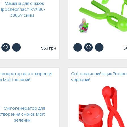
533 грн
5
генератор для створення
Снігозахисний ящик Prospe
к Molti зелений
червоний