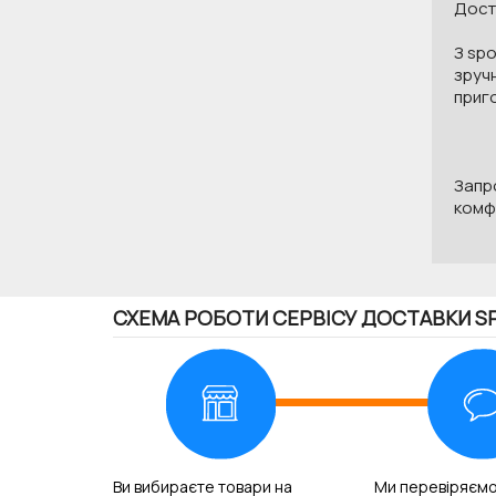
Доста
З spo
зручн
приг
Запро
комфо
СХЕМА РОБОТИ СЕРВІСУ ДОСТАВКИ S
Ви вибираєте товари на
Ми перевіряємо