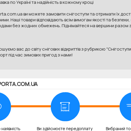
вка по Україні та надійність в кожному кроці
rta.com.ua ви можете замовити снігоступи та отримати їх до
ими. Наші товари відповідають всім вимогам якості та безпек
одами без жодних обмежень. Піднімайтеся на вершини разом з
шуємо вас до світу снігових відкриттів з рубрикою "Снігоступи
рт під час зимових пригод з нами!
PORTA.COM.UA
 наявність
Ви здійснюєте передоплату
Вибраний то