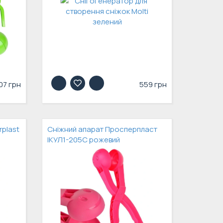
07 грн
559 грн
rplast
Сніжний апарат Просперпласт
ІКУЛ1-205С рожевий