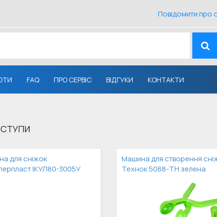
Повідомити про 
ОТИ
FAQ
ПРО СЕРВІС
ВІДГУКИ
КОНТАКТИ
ОСТУПИ
а для сніжок
Машина для створення сні
ерпласт ІКУЛ80-3005У
Технок 5088-ТН зелена