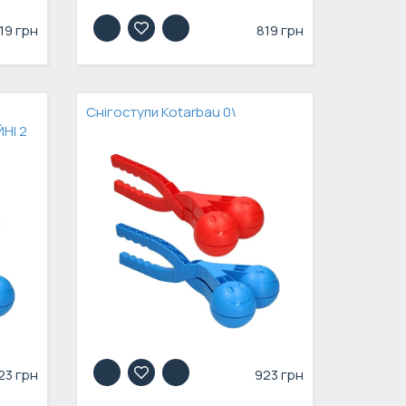
19 грн
819 грн
Снігоступи Kotarbau 0\
НІ 2
23 грн
923 грн