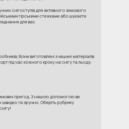
ручних снігоступів для активного зимового
ьпійськими гірськими стежками або шукаєте
ладнання для вас.
обників. Вони виготовлені з міцних матеріалів
орт під час кожного кроку на снігу та льоду.
зимових пригод. З нашою допомогою ви
х швидко та зручно. Оберіть рубрику
снігу!