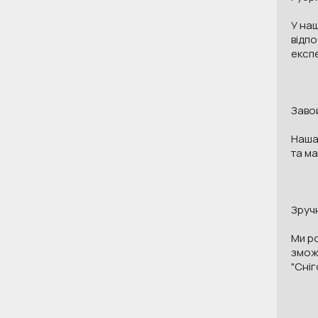
У наш
відпо
експе
Завой
Наша 
та ма
Зручн
Ми р
зможе
"Сніг