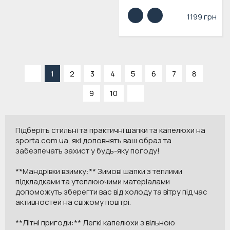
1199 грн
«
1
2
3
4
5
6
7
8
9
10
»
Підберіть стильні та практичні шапки та капелюхи на
sporta.com.ua, які доповнять ваш образ та
забезпечать захист у будь-яку погоду!
**Мандрівки взимку:** Зимові шапки з теплими
підкладками та утеплюючими матеріалами
допоможуть зберегти вас від холоду та вітру під час
активностей на свіжому повітрі.
**Літні пригоди:** Легкі капелюхи з вільною