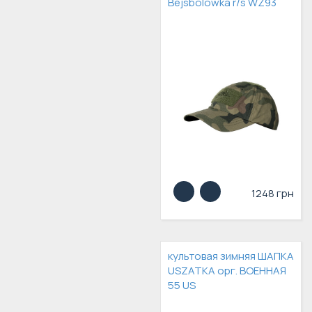
Bejsbolówka r/s WZ93
1248 грн
культовая зимняя ШАПКА
USZATKA орг. ВОЕННАЯ
55 US