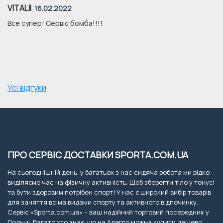
VITALII
16.02.2022
Все супер! Сервіс бомба!!!!
Усі відгуки
ПРО СЕРВІС ДОСТАВКИ SPORTA.COM.UA
На сьогоднішній день, у багатьох з нас сидяча робота ми рідко
виділяємо час на фізичну активність. Щоб зберегти тіло у тонусі
та бути здоровим потрібен спорт! У нас є широкий вибір товарів
для заняття всіма видами спорту та активного відпочинку.
Сервіс «Sporta.com.ua» – ваш надійний торговий посередник у
Польщі. Багато хто знає, що на Алегро можна купити дешево