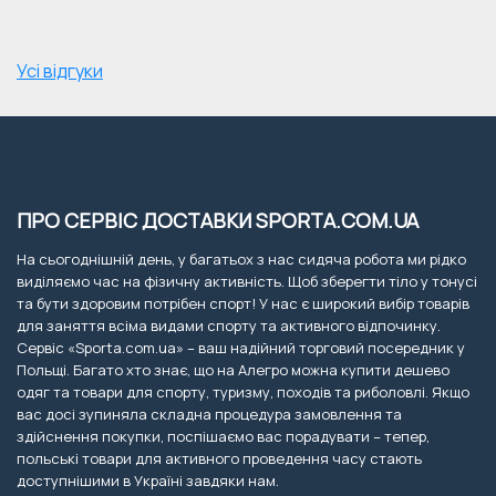
Усі відгуки
ПРО СЕРВІС ДОСТАВКИ SPORTA.COM.UA
На сьогоднішній день, у багатьох з нас сидяча робота ми рідко
виділяємо час на фізичну активність. Щоб зберегти тіло у тонусі
та бути здоровим потрібен спорт! У нас є широкий вибір товарів
для заняття всіма видами спорту та активного відпочинку.
Сервіс «Sporta.com.ua» – ваш надійний торговий посередник у
Польщі. Багато хто знає, що на Алегро можна купити дешево
одяг та товари для спорту, туризму, походів та риболовлі. Якщо
вас досі зупиняла складна процедура замовлення та
здійснення покупки, поспішаємо вас порадувати – тепер,
польські товари для активного проведення часу стають
доступнішими в Україні завдяки нам.