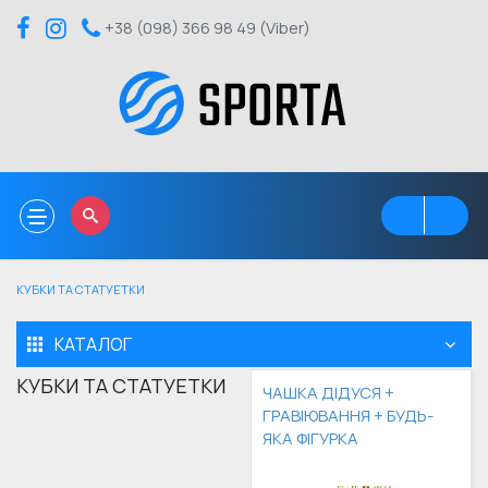
+38 (098) 366 98 49 (Viber)
Toggle
navigation
КУБКИ ТА СТАТУЕТКИ
КАТАЛОГ
КУБКИ ТА СТАТУЕТКИ
ЧАШКА ДІДУСЯ +
ГРАВІЮВАННЯ + БУДЬ-
ЯКА ФІГУРКА