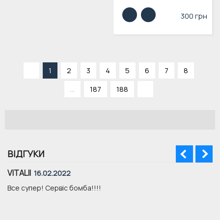
300 грн
«
1
2
3
4
5
6
7
8
...
187
188
»
ВІДГУКИ
VITALII
16.02.2022
Все супер! Сервіс бомба!!!!