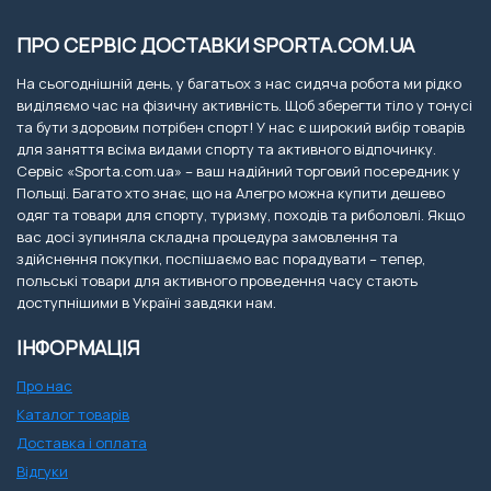
ПРО СЕРВІС ДОСТАВКИ SPORTA.COM.UA
На сьогоднішній день, у багатьох з нас сидяча робота ми рідко
виділяємо час на фізичну активність. Щоб зберегти тіло у тонусі
та бути здоровим потрібен спорт! У нас є широкий вибір товарів
для заняття всіма видами спорту та активного відпочинку.
Сервіс «Sporta.com.ua» – ваш надійний торговий посередник у
Польщі. Багато хто знає, що на Алегро можна купити дешево
одяг та товари для спорту, туризму, походів та риболовлі. Якщо
вас досі зупиняла складна процедура замовлення та
здійснення покупки, поспішаємо вас порадувати – тепер,
польські товари для активного проведення часу стають
доступнішими в Україні завдяки нам.
ІНФОРМАЦІЯ
Про нас
Каталог товарів
Доставка і оплата
Відгуки