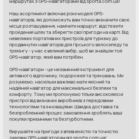
маршрутах з GPS-навігаторами від sporta.com.ua!
Наш асортимент включає різні моделі GPS-
навігаторів, які допоможуть вам точно визначити своє
місце розташування, намічити маршрут, відстежити
пройдений шлях та зберегти свої пригоди на карті. Від
невеликих портативних пристроїв для туризму до
продвинутих навігаторів для гірського велосипеду та
трекінгу - у нас є великий вибір, щоб ви знайшли той
GPS-навігатор, який вам потрібен.
GPS-навігатори - це незамінний інструмент для
активного відпочинку, подорожей та тренувань. Ми
розуміємо, наскільки важливо мати якісний та
надійний навігатор для максимальної безпеки та
комфорту. Тому ми пропонуємо тільки високоякісні
пристрої від визнаних виробників з передовими
технологіями та інноваціями. Швидка доставка та
безпроблемний процес замовлення зроблять ваші
покупки приємними та безтурботними.
Вирушайте на пригоди з впевненістю та точністю
завдяки GPS-навігаторам від sporta.com.ua!