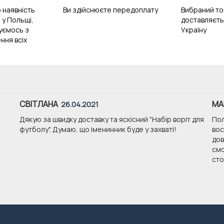
 наявність
Ви здійснюєте передоплату
Вибраний то
 у Польщі,
доставляєть
зуємось з
Україну
ння всіх
СВІТЛАНА
МА
26.04.2021
Дякую за швидку доставку та яскісний "Набір воріт для
Пол
футболу". Думаю, що іменинник буде у захваті!
вос
дов
смо
стои