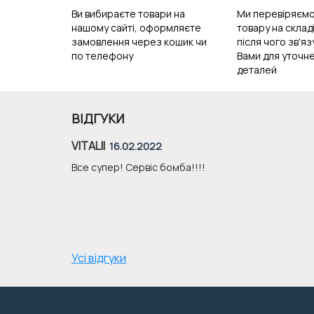
Ви вибираєте товари на
Ми перевіряємо
нашому сайті, оформляєте
товару на складі
замовлення через кошик чи
після чого зв'я
по телефону
Вами для уточне
деталей
ВІДГУКИ
VITALII
16.02.2022
уже хорошої
Все супер! Сервіс бомба!!!!
Усі відгуки