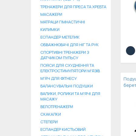
ТРЕНАЖЕРИ ДЛЯ ПРЕСА ТА ХРЕБТА
МАСАЖЕРИ
МАТРАЦИ ГІМНАСТИЧНІ
КИЛИМКИ
ЕСПАНДЕР МЕТЕЛИК
ОБВАЖНЮВАЧІ ДЛЯ НІГ ТА РУК
СПОРТИВНІ ТРЕНАЖЕРИ З
ДАТЧИКОМ ПУЛЬСУ
ПОЯСИ ДЛЯ СХУДНЕННЯ ТА
ЕЛЕКТРОСТИМУЛЯТОРИ М'ЯЗІВ
М'ЯЧ ДЛЯ ФІТНЕСУ
Подуш
берет
БАЛАНСУВАЛЬНІ ПОДУШКИ
ВАЛИКИ, РОЛИКИ ТА М'ЯЧІ ДЛЯ
МАСАЖУ
ВЕЛОТРЕНАЖЕРИ
СКАКАЛКИ
СТЕПЕРИ
ЕСПАНДЕР КИСТЬОВИЙ