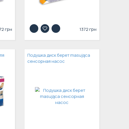
72 грн
1372 грн
ля
Подушка диск берет masująca
сенсорная насос