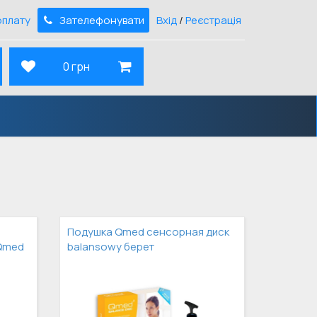
оплату
Зателефонувати
Вхід
/
Реєстрація
0 грн
Подушка Qmed сенсорная диск
Qmed
balansowy берет