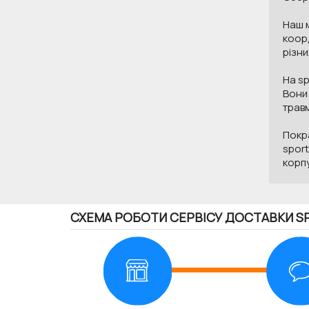
Наш м
коорд
різни
На sp
Вони 
травм
Покра
sport
корпу
СХЕМА РОБОТИ СЕРВІСУ ДОСТАВКИ S