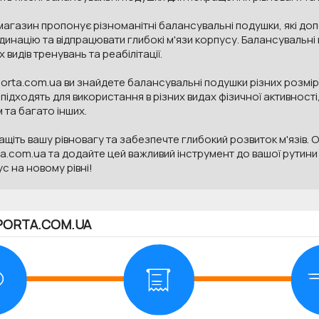
агазин пропонує різноманітні балансувальні подушки, які доп
инацію та відпрацювати глибокі м'язи корпусу. Балансувальні
х видів тренувань та реабілітації.
orta.com.ua ви знайдете балансувальні подушки різних розмірі
підходять для використання в різних видах фізичної активності,
 та багато інших.
щіть вашу рівновагу та забезпечте глибокий розвиток м'язів. 
a.com.ua та додайте цей важливий інструмент до вашої рутини
с на новому рівні!
PORTA.COM.UA