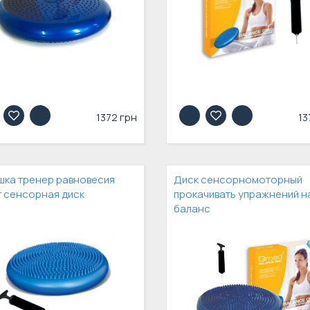
1372 грн
13
ка тренер равновесия
Диск сенсорномоторный
 сенсорная диск
прокачивать упражнений н
баланс