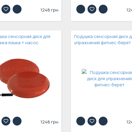
1248 грн
12
ка сенсорная диск для
Подушка сенсорная диск д
жа языка + насос
упражнений фитнес-берет
1248 грн
12