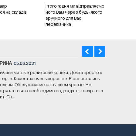
вар
І того ж дня ми відправляємо
ся на склад в
його Вам через будь-якого
зручного для Вас
перевізника
РИНА
ОКСАНА
05.03.2021
08
учили мятные роликовые коньки. Дочка просто в
Доброго дня
торге. Качество очень хорошее. Всем остались
Дуже Вам дя
ольны. Обслуживание на высшем уровне. Не
співпрацюва
тря на то что необходимо подождать, товар того
т. Сп...