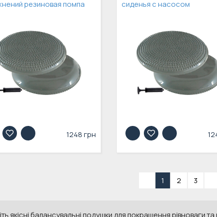
жнений резиновая помпа
сиденья с насосом
1248 грн
12
«
1
2
3
»
ть якісні балансувальні подушки для покращення рівноваги та 