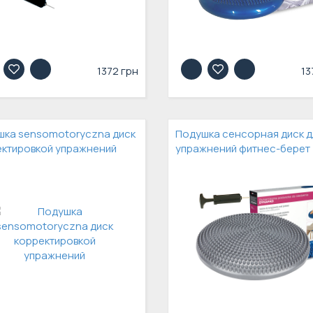
1372 грн
13
шка sensomotoryczna диск
Подушка сенсорная диск д
ектировкой упражнений
упражнений фитнес-берет