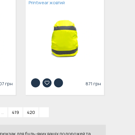
Printwear жовтий
07 грн
871 грн
...
419
420
»
 рюкзак для будь-яких вашіх подорожей та