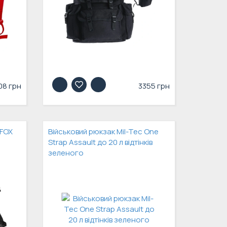
08 грн
3355 грн
 FOX
Військовий рюкзак Mil-Tec One
Strap Assault до 20 л відтінків
зеленого