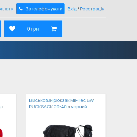
оплату
Зателефонувати
Вхід
/
Реєстрація
0 грн
Військовий рюкзак Mil-Tec BW
 л
RUCKSACK 20-40 л чорний