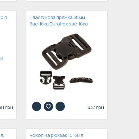
0 л,
Пластикова пряжка 38мм
Застібка Duraflex застібка
81 грн
637 грн
л,
Чохол на рюкзак 15-30 л