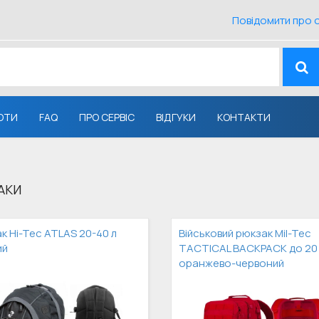
Повідомити про 
ОТИ
FAQ
ПРО СЕРВІС
ВІДГУКИ
КОНТАКТИ
АКИ
к Hi-Tec ATLAS 20-40 л
Військовий рюкзак Mil-Tec
ий
TACTICAL BACKPACK до 20
оранжево-червоний