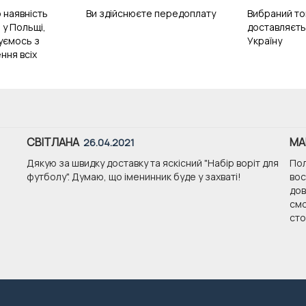
 наявність
Ви здійснюєте передоплату
Вибраний то
 у Польщі,
доставляєть
зуємось з
Україну
ння всіх
СВІТЛАНА
МА
26.04.2021
Дякую за швидку доставку та яскісний "Набір воріт для
Пол
футболу". Думаю, що іменинник буде у захваті!
вос
дов
смо
стои