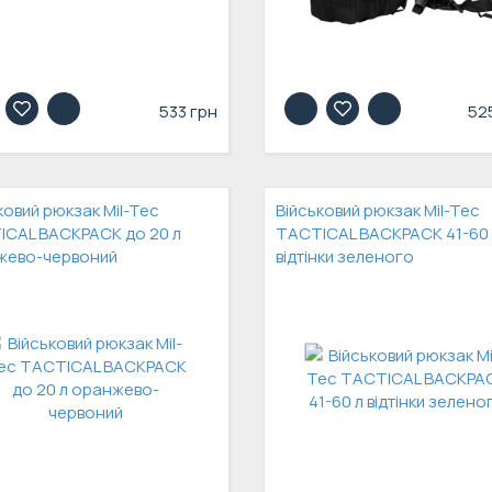
533 грн
52
ковий рюкзак Mil-Tec
Військовий рюкзак Mil-Tec
CAL BACKPACK до 20 л
TACTICAL BACKPACK 41-60 
жево-червоний
відтінки зеленого