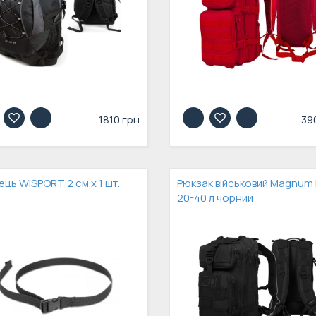
1810 грн
39
ець WISPORT 2 см х 1 шт.
Рюкзак військовий Magnum
20-40 л чорний