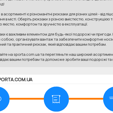
од!
 в асортименті є різноманітні рюкзаки для різних цілей - від п
ня в місті. Оберіть рюкзаки з різною вмісткістю, конструкцією 
 якістю, комфортом та зручністю в експлуатації.
ки є важливим елементом для будь-якої подорожі чи пригоди.
з собою, організувати вантаж та забезпечити комфортне носін
ний та практичний рюкзак, який відповідає вашим потребам.
айте на sporta.com.ua та перегляньте наш широкий асортимент
овідає вашим потребам та допоможе зробити ваші подорожі та
PORTA.COM.UA