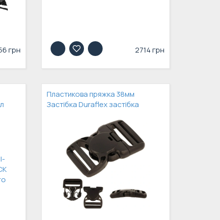
56 грн
2714 грн
Пластикова пряжка 38мм
л
Застібка Duraflex застібка