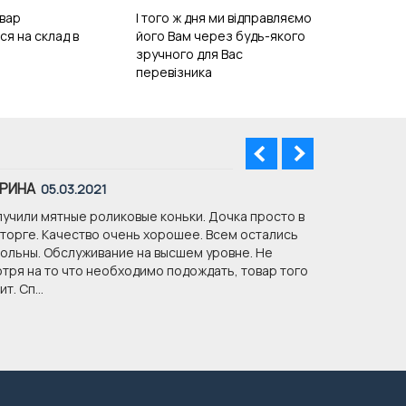
вар
І того ж дня ми відправляємо
ся на склад в
його Вам через будь-якого
зручного для Вас
перевізника
РИНА
ОКСАНА
05.03.2021
08
учили мятные роликовые коньки. Дочка просто в
Доброго дня
торге. Качество очень хорошее. Всем остались
Дуже Вам дя
ольны. Обслуживание на высшем уровне. Не
співпрацюва
тря на то что необходимо подождать, товар того
т. Сп...