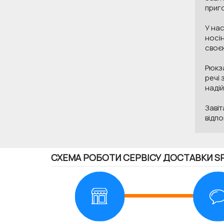
приг
У нас
носін
своєю
Рюкза
речі 
надій
Завіт
відп
СХЕМА РОБОТИ СЕРВІСУ ДОСТАВКИ S