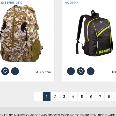
нків зеленого
чорний
3046 грн
13
«
1
2
3
4
5
6
7
8
айте до нашого магазину sporta.com.ua та знайдіть ідеальний