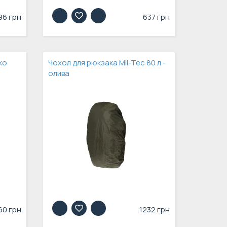
96 грн
637 грн
ko
Чохол для рюкзака Mil-Tec 80 л -
олива
60 грн
1232 грн