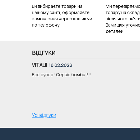
Ви вибираєте товари на
Ми перевіряємо
нашому сайті, оформляєте
товару на складі
замовлення через кошик чи
після чого зв'я
по телефону
Вами для уточне
деталей
ВІДГУКИ
VITALII
16.02.2022
уже хорошої
Все супер! Сервіс бомба!!!!
Усі відгуки