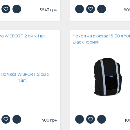
3643 грн
60
а WISPORT 2 см х 1 шт.
Чохол на рюкзак 15-30 л Yo
Black чорний
406 грн
10